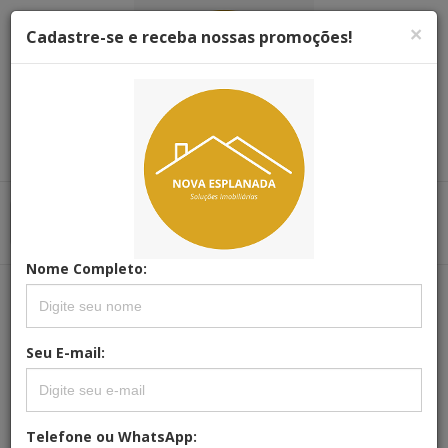
×
Cadastre-se e receba nossas promoções!
Menu
Menu Principal
Principal
Nome Completo:
REFERÊNCIA: AP-0005
APARTAMENTO | RESIDENCIAL PÁTIO
Seu E-mail:
SÃO PAULO
Telefone ou WhatsApp: