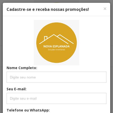
×
Cadastre-se e receba nossas promoções!
Menu
Menu Principal
Principal
Nome Completo:
REFERÊNCIA: AP-0009
APARTAMENTO | SAINT REMY
Seu E-mail:
Telefone ou WhatsApp: