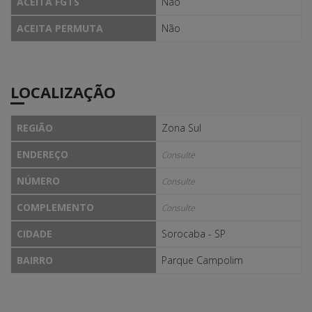
ACEITA FGTS
Não
ACEITA PERMUTA
Não
LOCALIZAÇÃO
REGIÃO
Zona Sul
ENDEREÇO
Consulte
NÚMERO
Consulte
COMPLEMENTO
Consulte
CIDADE
Sorocaba - SP
BAIRRO
Parque Campolim